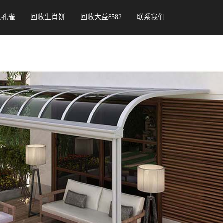
只孔雀
回收生肖饼
回收大益8582
联系我们