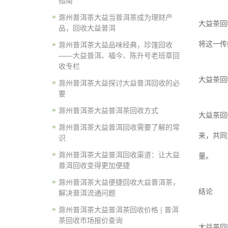
指南
滁州普洱茶大益当普洱茶成为理财产
大益茶回
品，回收大益普洱
滁州普洱茶大益品味经典，珍馐回收
将这一传
——大益普洱、福今、陈升号老班章回
收专栏
大益茶回
滁州普洱茶大益探讨大益普洱回收的必
要
滁州普洱茶大益普洱茶回收方式
大益茶回
滁州普洱茶大益普洱回收需要了解的常
来，共同
识
滁州普洱茶大益普洱回收渠道：让大益
量。
普洱回收变得更加便捷
滁州普洱茶大益便捷回收大益普洱茶，
解决普洱流通问题
结论
滁州普洱茶大益普洱茶回收价格 | 普洱
茶回收市场报价查询
大益茶回