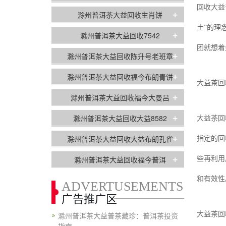
回收大益
+
滁州普洱茶大益回收生肖饼
土”的理
+
滁州普洱茶大益回收7542
团就想着
+
滁州普洱茶大益回收陈升号老班章
+
滁州普洱茶大益回收福今布朗青饼
大益茶回
+
滁州普洱茶大益回收福今大曼吕
+
滁州普洱茶大益回收大益8582
大益茶回
+
滁州普洱茶大益回收大益布朗孔雀
指定的回
+
滁州普洱茶大益回收福今普洱
些再利用
和有效性
ADVERTUSEMENTS
广告推广区
滁州普洱茶大益普茶藏珍：普洱茶投资
大益茶回