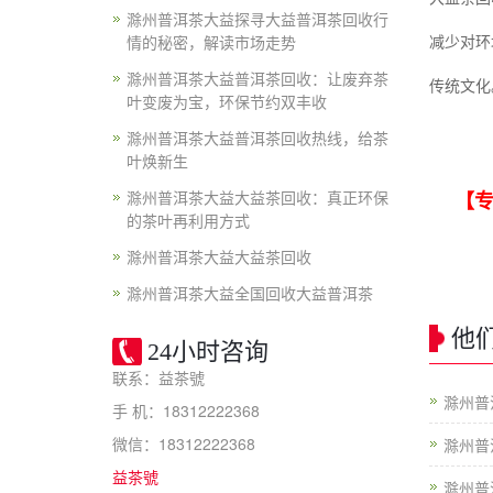
滁州普洱茶大益探寻大益普洱茶回收行
情的秘密，解读市场走势
减少对环
滁州普洱茶大益普洱茶回收：让废弃茶
传统文化
叶变废为宝，环保节约双丰收
滁州普洱茶大益普洱茶回收热线，给茶
叶焕新生
滁州普洱茶大益大益茶回收：真正环保
【专
的茶叶再利用方式
滁州普洱茶大益大益茶回收
滁州普洱茶大益全国回收大益普洱茶
他
24小时咨询
联系：益茶號
滁州普
手 机：18312222368
微信：18312222368
滁州普
益茶號
滁州普