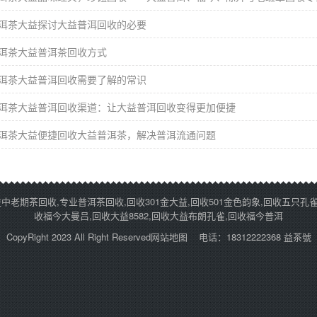
洱茶大益探讨大益普洱回收的必要
洱茶大益普洱茶回收方式
洱茶大益普洱回收需要了解的常识
洱茶大益普洱回收渠道：让大益普洱回收变得更加便捷
洱茶大益便捷回收大益普洱茶，解决普洱流通问题
老期茶回收,专业普洱茶回收,回收301金大益,回收501金色韵象,回收五只孔雀,
收福今大曼吕,回收大益8582,回收大益布朗孔雀,回收福今普洱
CopyRight 2023 All Right Reserved
网站地图
电话：18312222368 益茶號