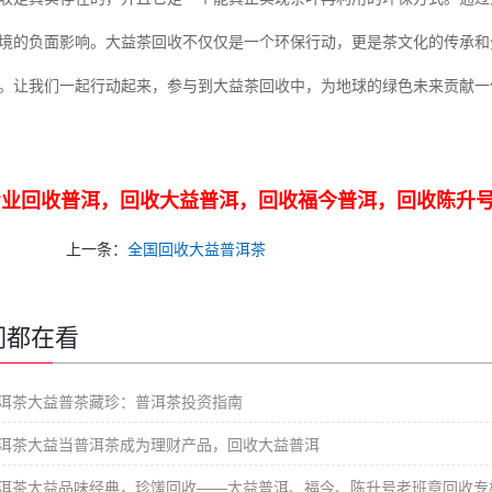
境的负面影响。大益茶回收不仅仅是一个环保行动，更是茶文化的传承和
。让我们一起行动起来，参与到大益茶回收中，为地球的绿色未来贡献一
业回收普洱，回收大益普洱，回收福今普洱，回收陈升号老班章
上一条：
全国回收大益普洱茶
们都在看
洱茶大益普茶藏珍：普洱茶投资指南
洱茶大益当普洱茶成为理财产品，回收大益普洱
洱茶大益品味经典，珍馐回收——大益普洱、福今、陈升号老班章回收专