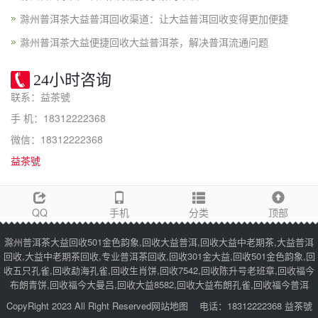
滁州普洱茶大益普洱回收渠道：让大益普洱回收变得更加便捷
滁州普洱茶大益便捷回收大益普洱茶，解决普洱流通问题
24小时咨询
联系：益茶號
手 机：18312222368
微信：18312222368
益茶號
QQ
手机
分类
顶部
滁州普洱茶大益回收501金色韵象,回收大益普洱,回收大益中老期茶,大益普洱
回收,大益中老期茶回收,专业普洱茶回收,回收301金大益,回收501金色韵象,回
收五只孔雀,回收勐海孔雀,回收生肖饼,回收7542,回收陈升号老班章,回收福今
布朗青饼,回收福今大曼吕,回收大益8582,回收大益布朗孔雀,回收福今普洱
CopyRight 2023 All Right Reserved
网站地图
电话：18312222368 益茶號