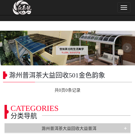
导
航
菜
单
滁州普洱茶大益回收501金色韵象
共
0
页
0
条记录
CATEGORIES
分类导航
+
滁州普洱茶大益回收大益普洱